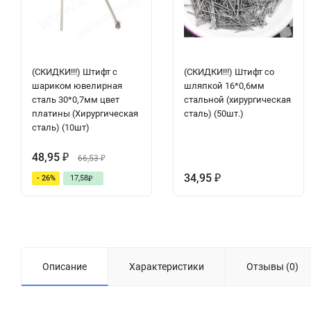
(СКИДКИ!!!) Штифт с
(СКИДКИ!!!) Штифт со
шариком ювелирная
шляпкой 16*0,6мм
сталь 30*0,7мм цвет
стальной (хирургическая
платины (Хирургическая
сталь) (50шт.)
сталь) (10шт)
48,95
₽
66,53
₽
34,95
- 26%
17,58
₽
₽
Описание
Характеристики
Отзывы (0)