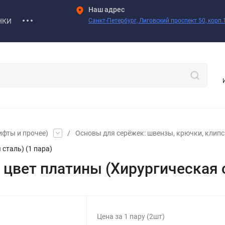
Наш адрес
НКИ
Санкт-Петербург, Лиговский проспект 50, корп.1
ифты и прочее)
/
Основы для серёжек: швензы, крючки, клипсы
сталь) (1 пара)
вет платины (Хирургическая ст
Цена за 1 пару (2шт)