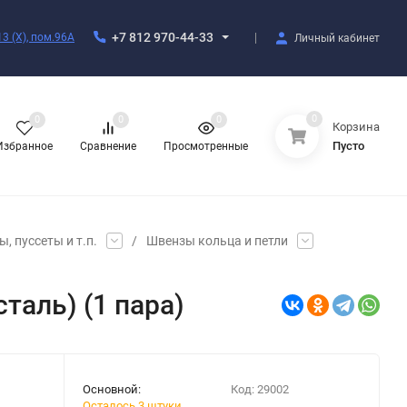
+7 812 970-44-33
3 (X), пом.96А
Личный кабинет
0
0
0
0
Корзина
Пусто
Избранное
Сравнение
Просмотренные
, пуссеты и т.п.
/
Швензы кольца и петли
аль) (1 пара)
Основной:
Код:
29002
Осталось 3 штуки