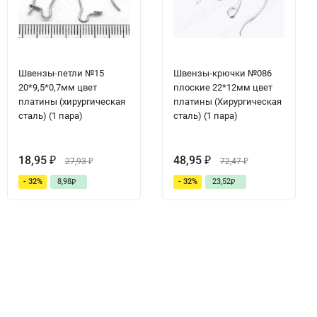
Швензы-петли №15
Швензы-крючки №086
20*9,5*0,7мм цвет
плоские 22*12мм цвет
платины (хирургическая
платины (Хирургическая
сталь) (1 пара)
сталь) (1 пара)
18,95
48,95
₽
27,93
₽
72,47
₽
₽
- 32%
8,98
- 32%
23,52
₽
₽