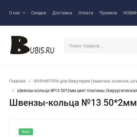
О нас
Скидки
Доставка
Оплата
Правила
НОВИ
Главная
/
ФУРНИТУРА для бижутерии (замочки, колечки, шт
/
Швензы-кольца №13 50*2мм цвет платины (Хирургическая 
Швензы-кольца №13 50*2мм ц
New!