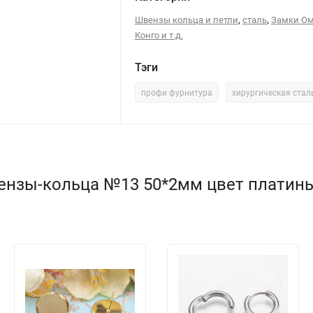
,
,
Швензы кольца и петли
сталь
Замки Ом
Конго и т.д.
Тэги
профи фурнитура
хирургическая стал
нзы-кольца №13 50*2мм цвет платины 