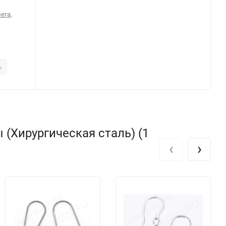
ега,
ь
(Хирургическая сталь) (1
‹
›