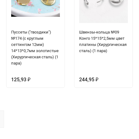
Пуссеты ("гвоздики")
Швензы-кольца №09
№174 (с круглым
Конго 15*15*2,5мм цвет
сеттингом 12мм)
платины (Хирургическая
14*13*0,7мм золотистые
сталь) (1 пара)
(Хирургическая сталь) (1
пара)
125,93
244,95
₽
₽