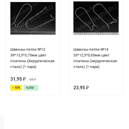
Швензы-петли №12
Швензы-петли №14
39*13,5*0,75мм цвет
33*12,5*0,65мм цвет
платины (Хирургическая
платины (хирургическая
сталь) (1 пара)
сталь) (1 пара)
31,95
₽
38
₽
23,95
- 15%
6,05
₽
₽