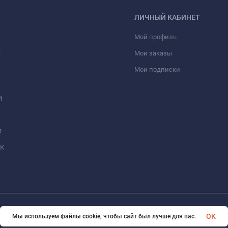
ЛИЧНЫЙ КАБИНЕТ
Мой профиль
а
Мои заказы
Мои подписки
И
И
МК
© 2026 BUBIS.RU Все права защищены
OK
Мы используем файлы cookie, чтобы сайт был лучше для вас.