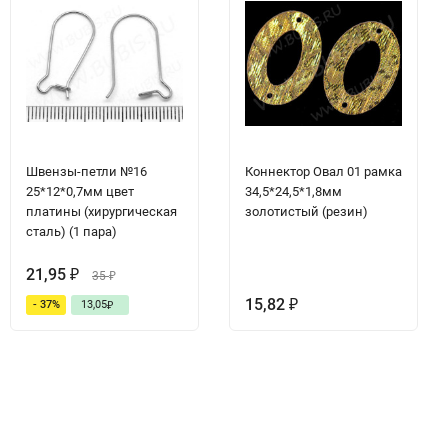
Швензы-петли №16
Коннектор Овал 01 рамка
25*12*0,7мм цвет
34,5*24,5*1,8мм
платины (хирургическая
золотистый (резин)
сталь) (1 пара)
21,95
₽
35
₽
15,82
- 37%
13,05
₽
₽