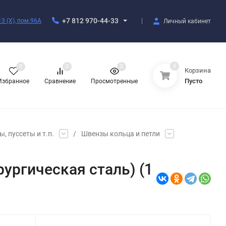
+7 812 970-44-33
3 (X), пом.96А
Личный кабинет
0
0
0
0
Корзина
Пусто
Избранное
Сравнение
Просмотренные
, пуссеты и т.п.
/
Швензы кольца и петли
ургическая сталь) (1