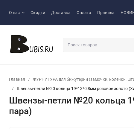
О нас
Скидки
Доставка
Оплата
Правила
НОВИ
Главная
/
ФУРНИТУРА для бижутерии (замочки, колечки, шт
/
Швензы-петли №20 кольца 19*13*0,8мм розовое золото (Хи
Швензы-петли №20 кольца 19
пара)