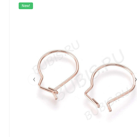
New!
‹