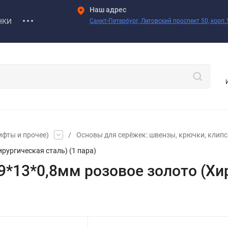
Наш адрес
НКИ
Санкт-Петербург, Лиговский проспект 50, корп.1
ифты и прочее)
/
Основы для серёжек: швензы, крючки, клипсы
рургическая сталь) (1 пара)
*13*0,8мм розовое золото (Хир