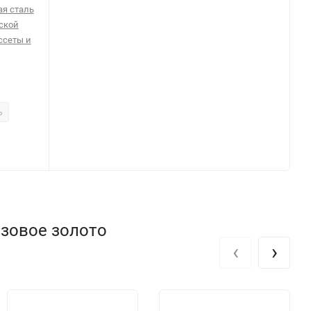
я сталь
ской
ссеты и
ь
озовое золото
‹
›