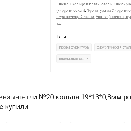
,
,
Швензы кольца и петли
сталь
Ювелирна
,
(хирургическая)
Фурнитура из Хирургиче
,
нержавеющей стали
Ушное (швензы, пу
т.д.)
Тэги
профи фурнитура
хирургическая стал
ювелирная сталь
ензы-петли №20 кольца 19*13*0,8мм р
же купили