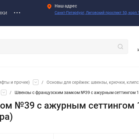
Наш адрес
НКИ
Санкт-Петербург, Лиговский проспект 50, корп.1
ифты и прочее)
/
Основы для серёжек: швензы, крючки, клипсы
/
Швензы с французским замком №39 с ажурным сеттингом 15
ом №39 с ажурным сеттингом
ра)