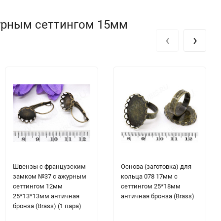
урным сеттингом 15мм
‹
›
Швензы с французским
Основа (заготовка) для
замком №37 с ажурным
кольца 078 17мм с
сеттингом 12мм
сеттингом 25*18мм
25*13*13мм античная
античная бронза (Brass)
бронза (Brass) (1 пара)