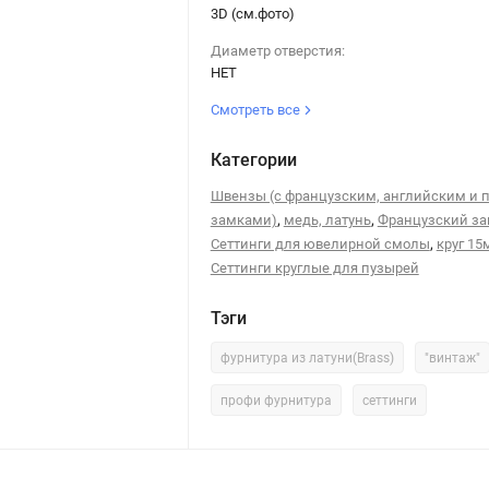
3D (см.фото)
Диаметр отверстия:
НЕТ
Смотреть все
Категории
Швензы (с французским, английским и 
,
,
замками)
медь, латунь
Французский за
,
Сеттинги для ювелирной смолы
круг 15
Сеттинги круглые для пузырей
Тэги
фурнитура из латуни(Brass)
"винтаж"
профи фурнитура
сеттинги