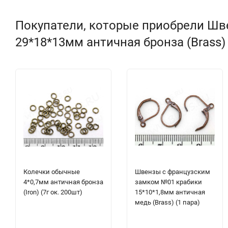
Покупатели, которые приобрели Ш
29*18*13мм античная бронза (Brass) 
Колечки обычные
Швензы с французским
4*0,7мм античная бронза
замком №01 крабики
(Iron) (7г ок. 200шт)
15*10*1,8мм античная
медь (Brass) (1 пара)