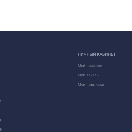
ЛИЧНЫЙ КАБИНЕТ
Мой профиль
а
Мои заказы
Мои подписки
И
И
МК