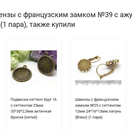
вензы с французским замком №39 с аж
(1 пара), также купили
Подвеска-сеттинг Круг 16
Швензы с французским
с сеттингом 25мм
замком №25 с сеттингом
35*30*2,5мм античная
12мм 24*16*13мм латунь
бронза (литьё)
(Brass) (1 пара)