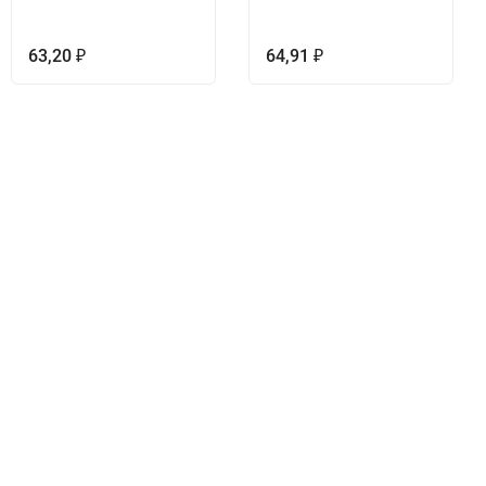
63,20
64,91
₽
₽