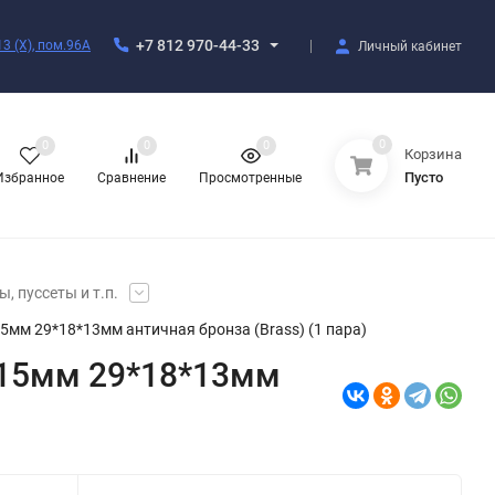
+7 812 970-44-33
3 (X), пом.96А
Личный кабинет
0
0
0
0
Корзина
Пусто
Избранное
Сравнение
Просмотренные
, пуссеты и т.п.
мм 29*18*13мм античная бронза (Brass) (1 пара)
 15мм 29*18*13мм