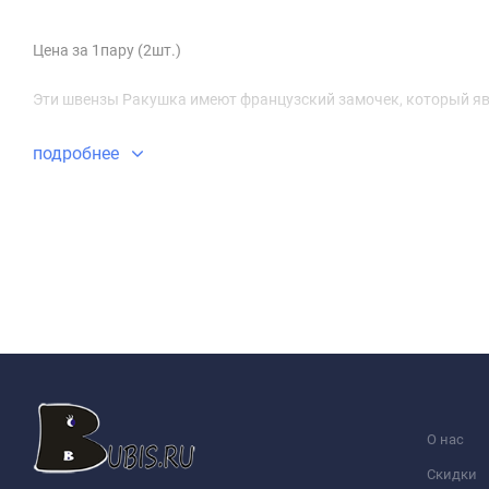
Цена за 1пару (2шт.)
Эти швензы Ракушка имеют французский замочек, который яв
подробнее
О нас
Скидки