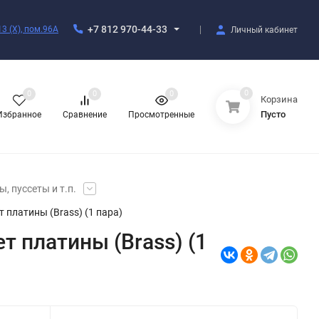
+7 812 970-44-33
3 (X), пом.96А
Личный кабинет
0
0
0
0
Корзина
Пусто
Избранное
Сравнение
Просмотренные
, пуссеты и т.п.
платины (Brass) (1 пара)
 платины (Brass) (1