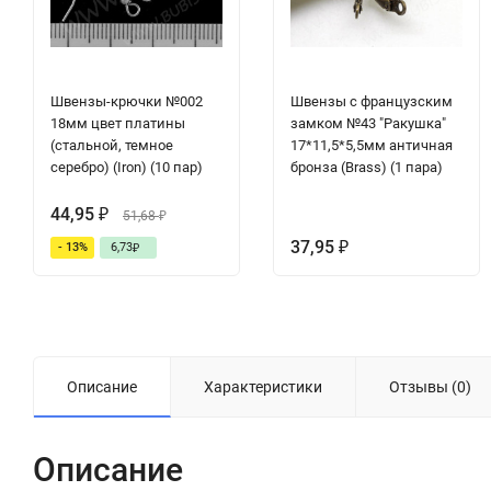
Швензы-крючки №002
Швензы с французским
18мм цвет платины
замком №43 "Ракушка"
(стальной, темное
17*11,5*5,5мм античная
серебро) (Iron) (10 пар)
бронза (Brass) (1 пара)
44,95
₽
51,68
₽
37,95
- 13%
6,73
₽
₽
Описание
Характеристики
Отзывы (0)
Описание