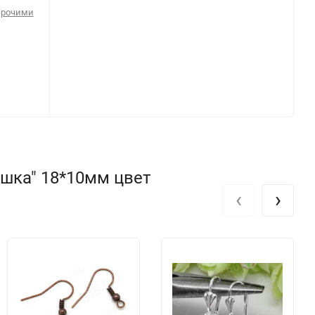
прочими
шка" 18*10мм цвет
‹
›