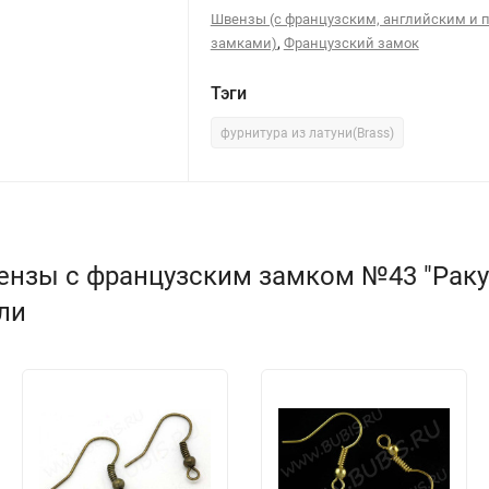
Швензы (с французским, английским и 
,
замками)
Французский замок
Тэги
фурнитура из латуни(Brass)
ензы с французским замком №43 "Раку
или