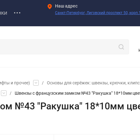
Наш адрес
НКИ
Санкт-Петербург, Лиговский проспект 50, корп.1
ифты и прочее)
/
Основы для серёжек: швензы, крючки, клипсы
/
Швензы с французским замком №43 "Ракушка" 18*10мм цвет 
м №43 "Ракушка" 18*10мм цвет