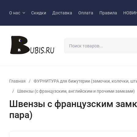
О нас
Скидки
Доставка
Оплата
Правила
НОВИ
Главная
/
ФУРНИТУРА для бижутерии (замочки, колечки, шт
/
Швензы (с французским, английским и прочими замками)
Швензы с французским замко
пара)