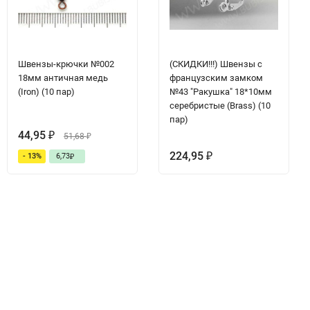
Швензы-крючки №002
(СКИДКИ!!!) Швензы с
18мм античная медь
французским замком
(Iron) (10 пар)
№43 "Ракушка" 18*10мм
серебристые (Brass) (10
пар)
44,95
₽
51,68
₽
224,95
- 13%
6,73
₽
₽