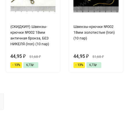
(СКИДКИ!!!) Швензы-
Швензы-крючки №002
крючки №002 18мм
18мм золотистые (Iron)
античная бронза, БЕЗ
(10 пар)
НИКЕЛЯ (Iron) (10 пар)
44,95
44,95
₽
51,68
₽
51,68
₽
₽
- 13%
6,73
- 13%
6,73
₽
₽