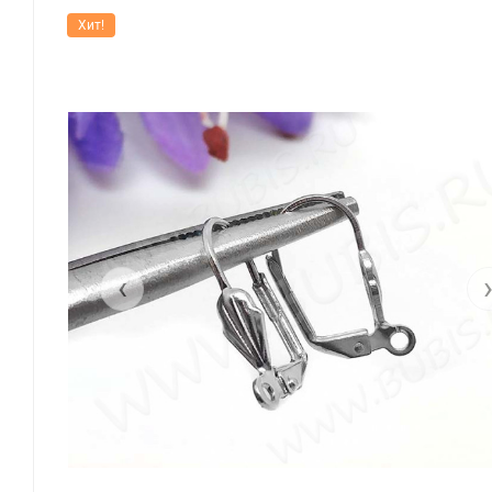
Хит!
‹