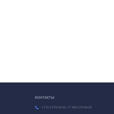
КОНТАКТЫ
+7 812 970-44-33; +7 906 270-44-33