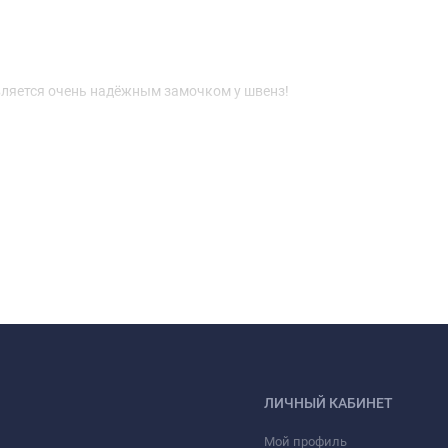
ляется очень надёжным замочком у швенз!
ЛИЧНЫЙ КАБИНЕТ
Мой профиль