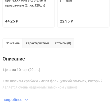
крепёжки (04) 3*2,5*2,5мм
(1 пара)
прозрачные (2г. ок.120шт)
44,25
22,95
₽
₽
Описание
Характеристики
Отзывы (0)
Описание
Цена за 10 пар (20шт.)
Эти швензы крабики имеют французский замочек, который
является очень надёжным замочком у швенз!
подробнее