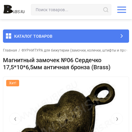
КАТАЛОГ ТОВАРОВ
Главная
/
ФУРНИТУРА для бижутерии (замочки, колечки, штифты и прочее
Магнитный замочек №06 Сердечко
17,5*10*6,5мм античная бронза (Brass)
Хит!
‹
›