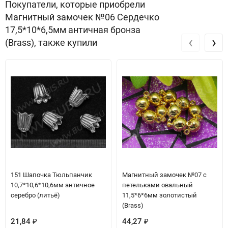
Покупатели, которые приобрели
Магнитный замочек №06 Сердечко
17,5*10*6,5мм античная бронза
‹
›
(Brass), также купили
151 Шапочка Тюльпанчик
Магнитный замочек №07 с
10,7*10,6*10,6мм античное
петельками овальный
серебро (литьё)
11,5*6*6мм золотистый
(Brass)
21,84
44,27
₽
₽