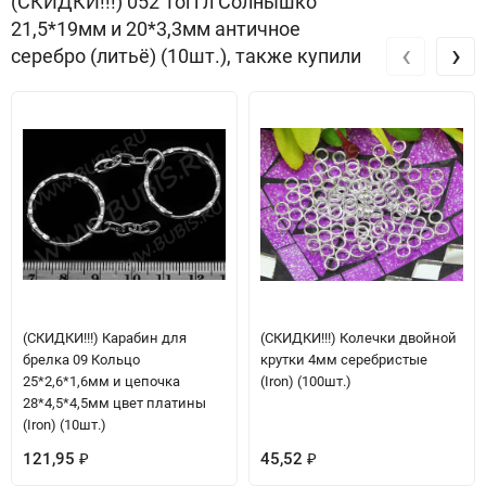
(СКИДКИ!!!) 052 Тоггл Солнышко
21,5*19мм и 20*3,3мм античное
‹
›
серебро (литьё) (10шт.), также купили
(СКИДКИ!!!) Карабин для
(СКИДКИ!!!) Колечки двойной
брелка 09 Кольцо
крутки 4мм серебристые
25*2,6*1,6мм и цепочка
(Iron) (100шт.)
28*4,5*4,5мм цвет платины
(Iron) (10шт.)
121,95
45,52
₽
₽