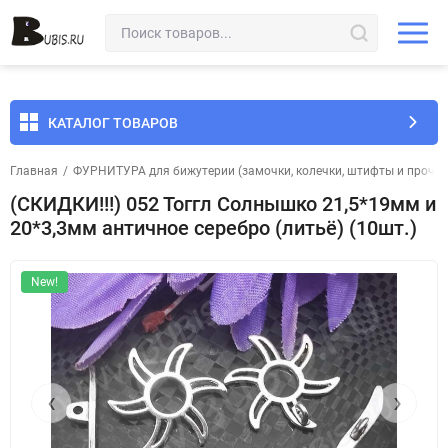
КАТАЛОГ ТОВАРОВ
Главная
/
ФУРНИТУРА для бижутерии (замочки, колечки, штифты и прочее
(СКИДКИ!!!) 052 Тоггл Солнышко 21,5*19мм и
20*3,3мм античное серебро (литьё) (10шт.)
New!
‹
›