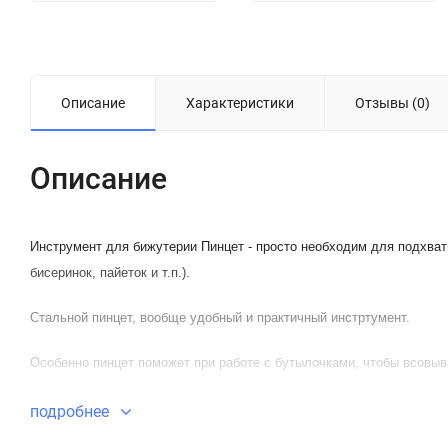
Описание
Характеристики
Отзывы (0)
Описание
Инструмент для бижутерии Пинцет - просто необходим для подхва
бисеринок, пайеток и т.п.).
Стальной пинцет, вообще удобный и практичный инстртумент.
Особенно пинцет поможет при работе с бутылочками, чтобы всовыва
подробнее