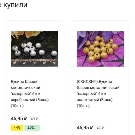
е купили
Бусина Шарик
(СКИДКИ!!!) Бусина
металлический
Шарик металлический
"сахарный" 6мм
"сахарный" 6мм
серебристый (Brass)
золотистый (Brass)
(10шт.)
(10шт.)
46,95
₽
49
₽
46,95
- 4%
2,05
₽
47
₽
₽