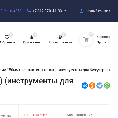
+7 812 970-44-33
3 (X), пом.96А
Личный кабинет
0
0
0
0
Корзина
Пусто
Избранное
Сравнение
Просмотренные
ами 150мм цвет платины (сталь) (инструменты для бижутерии)
) (инструменты для
Нет в наличии
Код:
instrum-126
ми, но