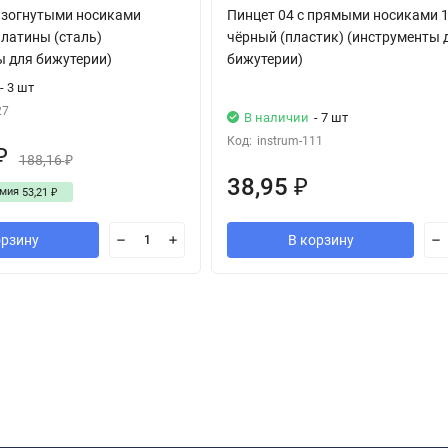
 изогнутыми носиками
Пинцет 04 с прямыми носиками 
латины (сталь)
чёрный (пластик) (инструменты 
ы для бижутерии)
бижутерии)
- 3 шт
27
В наличии
- 7 шт
Код:
instrum-111
₽
188,16
₽
38,95
₽
омия
53,21
₽
орзину
В корзину