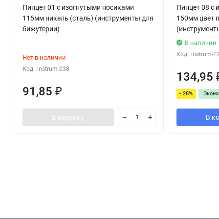
Пинцет 01 с изогнутыми носиками
Пинцет 08 с
115мм никель (сталь) (инструменты для
150мм цвет п
бижутерии)
(инструмент
В наличии
Код:
instrum-1
Нет в наличии
Код:
instrum-038
134,95
91,85
₽
- 28%
Экон
В корзину
В к