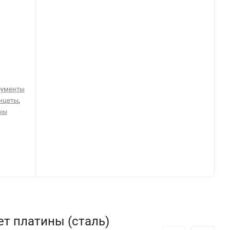
рументы
,
нцеты
ны
т платины (сталь)