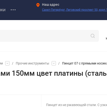
Наш адрес
НКИ
Санкт-Петербург, Лиговский проспект 50, корп.1
ии
/
Прочие инструменты
/
Пинцет 07 с прямыми носик
ми 150мм цвет платины (сталь
Пинцет из не ржавеющей стали. С узки