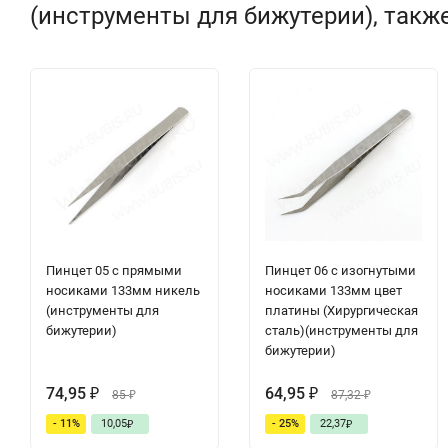
(инструменты для бижутерии), такж
Пинцет 05 с прямыми
Пинцет 06 с изогнутыми
носиками 133мм никель
носиками 133мм цвет
(инструменты для
платины (Хирургическая
бижутерии)
сталь)(инструменты для
бижутерии)
74,95
64,95
₽
85
₽
87,32
₽
₽
- 11%
10,05
- 25%
22,37
₽
₽