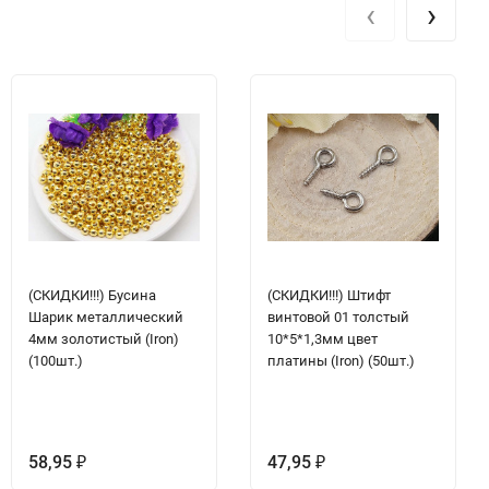
‹
›
(СКИДКИ!!!) Бусина
(СКИДКИ!!!) Штифт
Шарик металлический
винтовой 01 толстый
4мм золотистый (Iron)
10*5*1,3мм цвет
(100шт.)
платины (Iron) (50шт.)
58,95
47,95
₽
₽