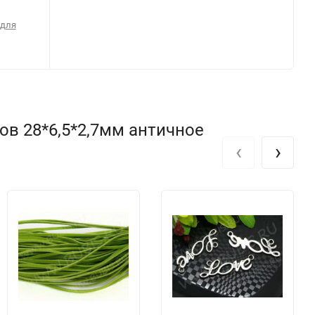
 для
ов 28*6,5*2,7мм античное
‹
›