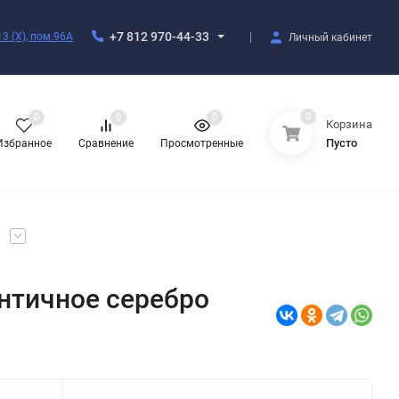
+7 812 970-44-33
3 (X), пом.96А
Личный кабинет
0
0
0
0
Корзина
Пусто
Избранное
Сравнение
Просмотренные
1
античное серебро