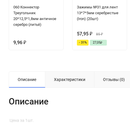
060 Коннектор
Зажимы №31 для лент
Треугольник
13*7*5мм серебристые
20*12,5*1,8мм античное
(Iron) (20шт)
серебро (литьё)
57,95
₽
85
₽
9,96
- 31%
27,05
₽
₽
Описание
Характеристики
Отзывы (0)
Описание
Цена за 1шт.