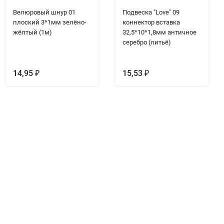
Велюровый шнур 01
Подвеска "Love" 09
плоский 3*1мм зелёно-
коннектор вставка
жёлтый (1м)
32,5*10*1,8мм античное
серебро (литьё)
14,95
15,53
₽
₽