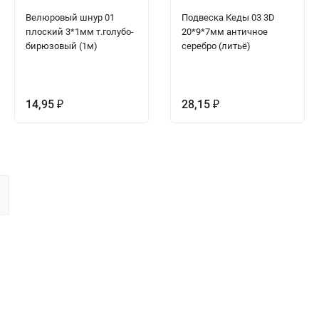
Велюровый шнур 01
Подвеска Кеды 03 3D
плоский 3*1мм т.голубо-
20*9*7мм античное
бирюзовый (1м)
серебро (литьё)
14,95
28,15
₽
₽