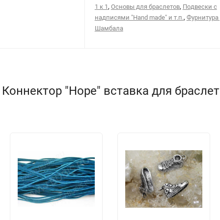
,
,
1 к 1
Основы для браслетов
Подвески с
,
надписями "Hand made" и т.п.
Фурнитура
Шамбала
 Коннектор "Hope" вставка для браслет