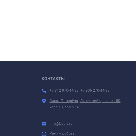
КОНТАКТЫ
+7 812 970-44-33; +7 906 270-44-33
Санкт-Петербург, Лиговский проспект 50,
корп.13, пом.96А
info@bubis.ru
Режим работы: