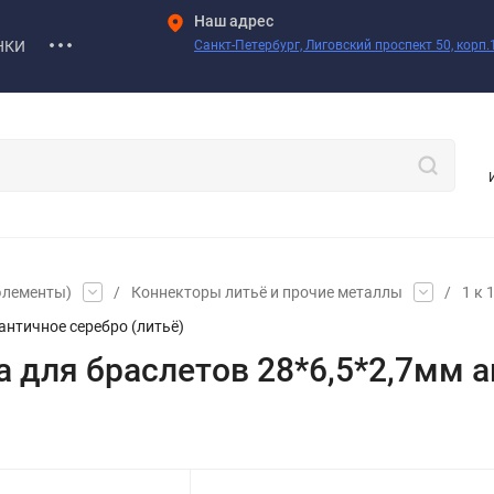
Наш адрес
НКИ
Санкт-Петербург, Лиговский проспект 50, корп.1
элементы)
/
Коннекторы литьё и прочие металлы
/
1 к 
античное серебро (литьё)
а для браслетов 28*6,5*2,7мм 