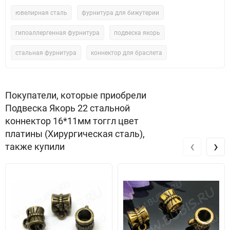
ювелирная сталь
фурнитура для бижутерии
гипоаллергенная фурнитура
подвеска якорь
стальная фурнитура
коннектор для браслета
Покупатели, которые приобрели
Подвеска Якорь 22 стальной
коннектор 16*11мм тоггл цвет
платины (Хирургическая сталь),
‹
›
также купили