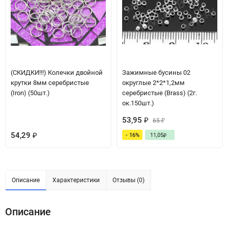
(СКИДКИ!!!) Колечки двойной
Зажимные бусины 02
крутки 8мм серебристые
округлые 2*2*1,2мм
(Iron) (50шт.)
серебристые (Brass) (2г.
ок.150шт.)
53,95
₽
65
₽
54,29
- 16%
11,05
₽
₽
Описание
Характеристики
Отзывы (0)
Описание