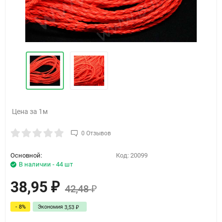
Цена за 1м
0 Отзывов
Основной:
Код:
20099
В наличии - 44 шт
38,95
₽
42,48
₽
- 8%
Экономия
3,53
₽