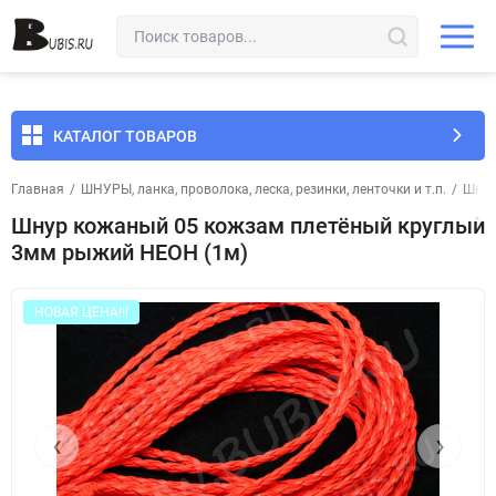
КАТАЛОГ ТОВАРОВ
Главная
/
ШНУРЫ, ланка, проволока, леска, резинки, ленточки и т.п.
/
Шнур
Шнур кожаный 05 кожзам плетёный круглый
3мм рыжий НЕОН (1м)
НОВАЯ ЦЕНА!!!
‹
›