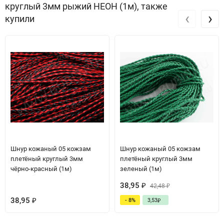
круглый 3мм рыжий НЕОН (1м), также
‹
›
купили
Шнур кожаный 05 кожзам
Шнур кожаный 05 кожзам
плетёный круглый 3мм
плетёный круглый 3мм
чёрно-красный (1м)
зеленый (1м)
38,95
₽
42,48
₽
38,95
- 8%
3,53
₽
₽