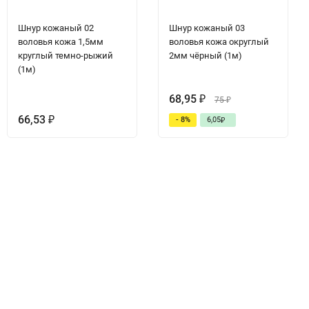
Шнур кожаный 02
Шнур кожаный 03
воловья кожа 1,5мм
воловья кожа округлый
круглый темно-рыжий
2мм чёрный (1м)
(1м)
68,95
₽
75
₽
66,53
- 8%
6,05
₽
₽