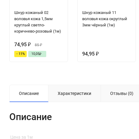
Шнур кожаный 02
Шнур кожаный 11
воловья кожа 1,5мм
воловья кожа округлый
круглый светло-
3мм чёрный (1м)
коричнево-розовый (1м)
74,95
₽
85
₽
94,95
- 11%
10,05
₽
₽
Описание
Характеристики
Отзывы (0)
Описание
Цена за 1м