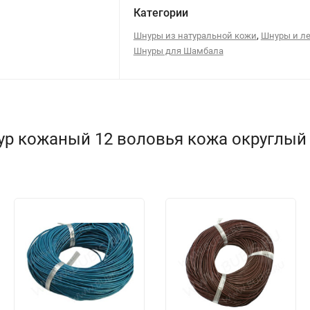
Категории
,
Шнуры из натуральной кожи
Шнуры и л
Шнуры для Шамбала
р кожаный 12 воловья кожа округлый 