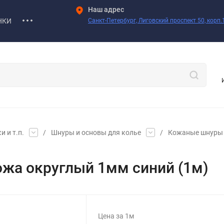
Наш адрес
НКИ
Санкт-Петербург, Лиговский проспект 50, корп.1
 и т.п.
/
Шнуры и основы для колье
/
Кожаные шнуры 
жа округлый 1мм синий (1м)
Цена за 1м