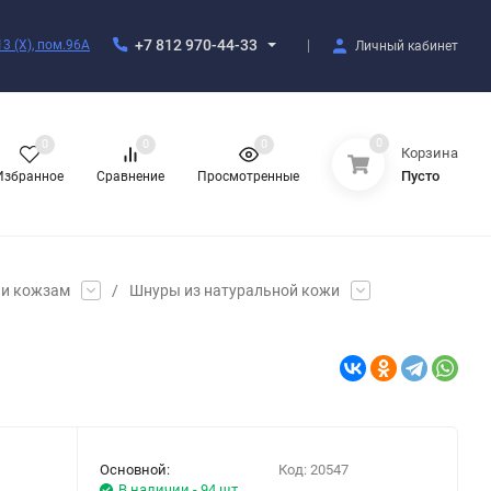
+7 812 970-44-33
3 (X), пом.96А
Личный кабинет
0
0
0
0
Корзина
Пусто
Избранное
Сравнение
Просмотренные
и кожзам
/
Шнуры из натуральной кожи
Основной:
Код:
20547
В наличии - 94 шт