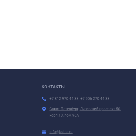
КОНТАКТЫ
+7 812 970-44-33; +7 906 270-44-33
Санкт-Петербург, Лиговский проспект 50,
корп.13, пом.96А
info@bubis.ru