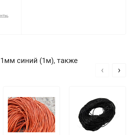
,
енты
1мм синий (1м), также
‹
›