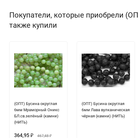
Покупатели, которые приобрели (ОП
также купили
(ОПТ) Бусина округлая
(ОПТ) Бусина округлая
6мм Мраморный Оникс
6мм Лава вулканическая
БЛ.св.зелёный (камни)
чёрная (камни) (НИТЬ)
(НИТЬ)
364,95
₽
467,48
₽