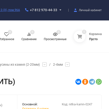
+7 812 970-44-33
3 (X), пом.96А
Личный кабинет
0
0
0
0
Корзина
Пусто
Избранное
Сравнение
Просмотренные
усины из камня (2-20мм)
/
2-4мм
НИТЬ)
Основной:
Код:
nitka-kamn-0247
н)
Осталось 4 штуки