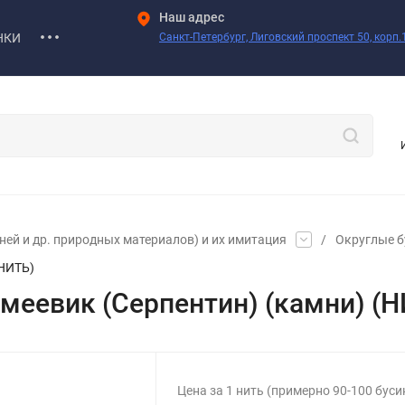
Наш адрес
НКИ
Санкт-Петербург, Лиговский проспект 50, корп.1
ей и др. природных материалов) и их имитация
/
Округлые б
(НИТЬ)
Змеевик (Серпентин) (камни) (
Цена за 1 нить (примерно 90-100 буси