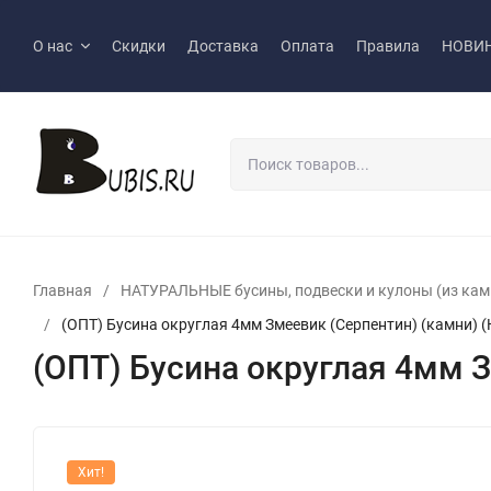
О нас
Скидки
Доставка
Оплата
Правила
НОВИ
Главная
/
НАТУРАЛЬНЫЕ бусины, подвески и кулоны (из камн
/
(ОПТ) Бусина округлая 4мм Змеевик (Серпентин) (камни) 
(ОПТ) Бусина округлая 4мм 
Хит!