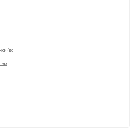
нки (до
птом