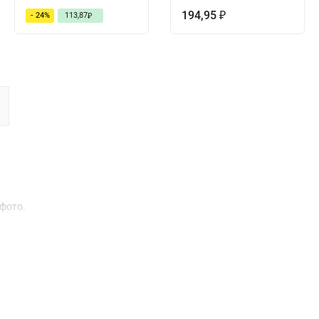
194,95
- 24%
113,87
₽
₽
 фото.