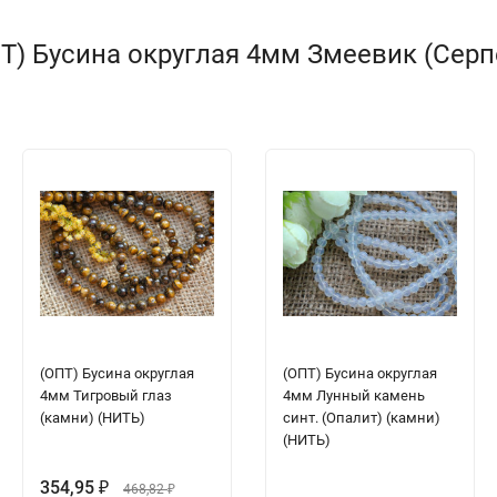
Т) Бусина округлая 4мм Змеевик (Серпе
(ОПТ) Бусина округлая
(ОПТ) Бусина округлая
4мм Тигровый глаз
4мм Лунный камень
(камни) (НИТЬ)
синт. (Опалит) (камни)
(НИТЬ)
354,95
₽
468,82
₽