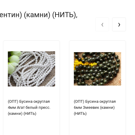
нтин) (камни) (НИТЬ),
‹
›
(ОПТ) Бусина округлая
(ОПТ) Бусина округлая
4мм Агат белый пресс.
6мм Змеевик (камни)
(камни) (НИТЬ)
(НИТЬ)