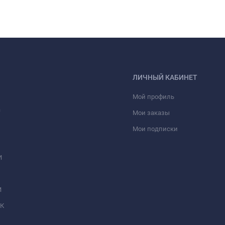
ЛИЧНЫЙ КАБИНЕТ
Мой профиль
а
Мои заказы
Мои подписки
И
И
МК