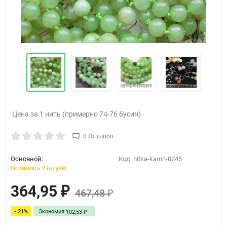
Цена за 1 нить (примерно 74-76 бусин)
0 Отзывов
Основной:
Код:
nitka-kamn-0245
Осталось 2 штуки
364,95
₽
467,48
₽
- 21%
Экономия
102,53
₽