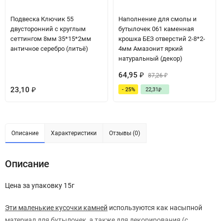
Подвеска Ключик 55
Наполнение для смолы и
двусторонний с круглым
бутылочек 061 каменная
сеттингом 8мм 35*15*2мм
крошка БЕЗ отверстий 2-8*2-
античное серебро (литьё)
4мм Амазонит яркий
натуральный (декор)
64,95
₽
87,26
₽
23,10
- 25%
22,31
₽
₽
Описание
Характеристики
Отзывы (0)
Описание
Цена за упаковку 15г
Эти маленькие кусочки камней
используются как насыпной
материал для бутылочек, а также для декорирования (с