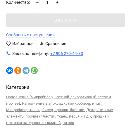
Количество:
В КОРЗИНУ
Сообщить о поступлении
Избранное
Сравнение
Заказ по телефону:
+7 906 270-44-33
Категории
Наполнение (микробисер, цветной декоративный песок и
,
,
прочее)
Наполнение в эпоксидку (микробисер и т.п.)
,
Микробисер, песок, бисер, крошка, блёстки
Декоративные
,
элементы прочие (пластик, ткань, перья и т.д.)
Крошка и
,
галтовка натуральных камней
на вес