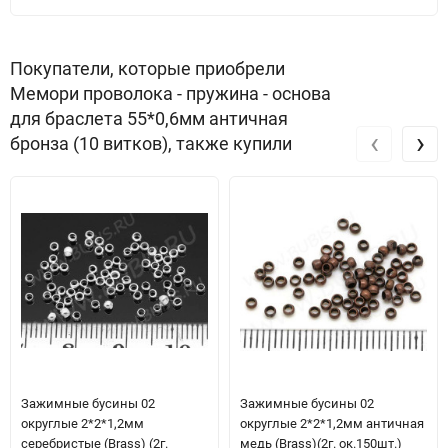
Покупатели, которые приобрели
Мемори проволока - пружина - основа
для браслета 55*0,6мм античная
‹
›
бронза (10 витков), также купили
Зажимные бусины 02
Зажимные бусины 02
округлые 2*2*1,2мм
округлые 2*2*1,2мм античная
серебристые (Brass) (2г.
медь (Brass)(2г. ок.150шт.)