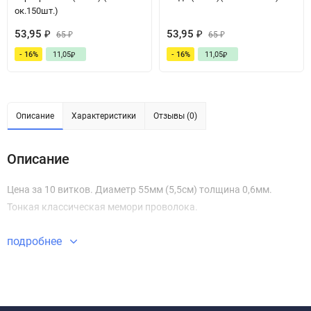
ок.150шт.)
53,95
53,95
₽
65
₽
65
₽
₽
- 16%
11,05
- 16%
11,05
₽
₽
Описание
Характеристики
Отзывы (0)
Описание
Цена за 10 витков. Диаметр 55мм (5,5см) толщина 0,6мм.
Тонкая классическая мемори проволока.
подробнее