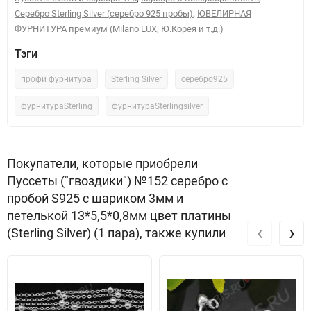
,
Серебро Sterling Silver (серебро 925 пробы)
ЮВЕЛИРНАЯ
ФУРНИТУРА премиум (Milano LUX, Ю.Корея и т.д.)
Тэги
профи фурнитура
Sterling Silver
серебро925
фурнитураSterling
фурнитураSterlingsilver
Покупатели, которые приобрели
Пуссеты ("гвоздики") №152 серебро с
пробой S925 с шариком 3мм и
петелькой 13*5,5*0,8мм цвет платины
‹
›
(Sterling Silver) (1 пара), также купили