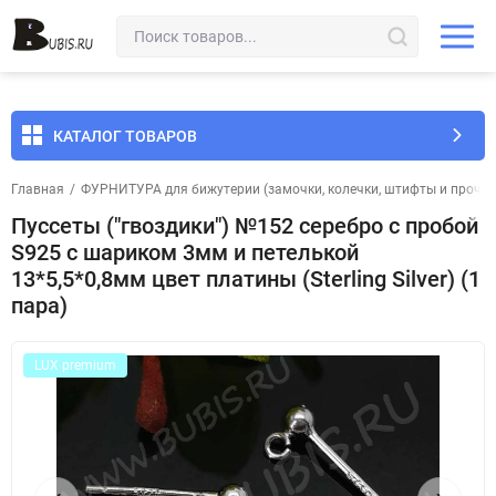
КАТАЛОГ ТОВАРОВ
Главная
/
ФУРНИТУРА для бижутерии (замочки, колечки, штифты и прочее
Пуссеты ("гвоздики") №152 серебро с пробой
S925 с шариком 3мм и петелькой
13*5,5*0,8мм цвет платины (Sterling Silver) (1
пара)
LUX premium