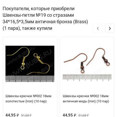
Покупатели, которые приобрели
Швензы-петли №19 со стразами
34*16,5*3,5мм античная бронза (Brass)
‹
›
(1 пара), также купили
Швензы-крючки №002 18мм
Швензы-крючки №002 18мм
золотистые (Iron) (10 пар)
античная медь (Iron) (10 пар)
44,95
44,95
₽
51,68
₽
51,68
₽
₽