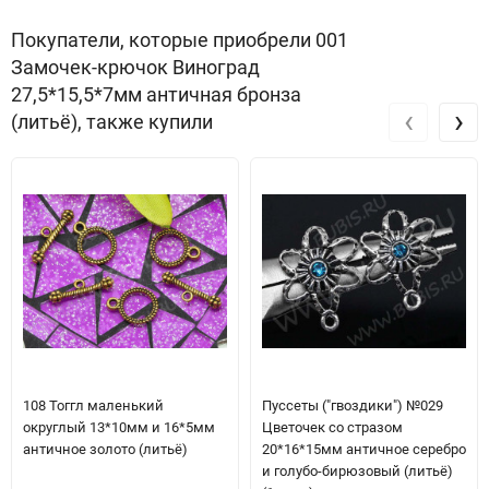
Покупатели, которые приобрели 001
Замочек-крючок Виноград
27,5*15,5*7мм античная бронза
‹
›
(литьё), также купили
108 Тоггл маленький
Пуссеты ("гвоздики") №029
округлый 13*10мм и 16*5мм
Цветочек со стразом
античное золото (литьё)
20*16*15мм античное серебро
и голубо-бирюзовый (литьё)