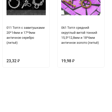
011 Тоггл с завитушками
061 Тоггл средний
20*14мм и 17*9мм
округлый витой тонкий
античное серебро
15,5*12,8мм и 18*6мм
(литьё)
античное золото (литьё)
23,32
19,98
₽
₽