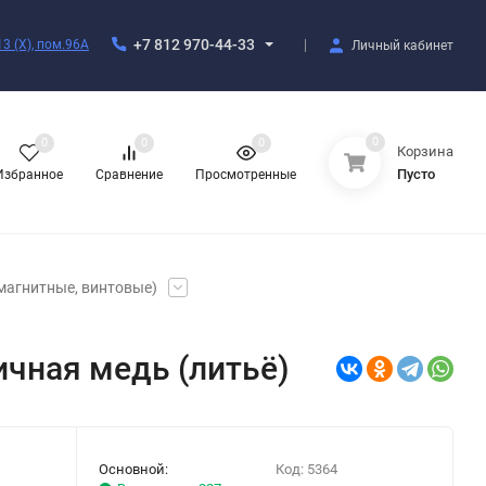
+7 812 970-44-33
3 (X), пом.96А
Личный кабинет
0
0
0
0
Корзина
Пусто
Избранное
Сравнение
Просмотренные
магнитные, винтовые)
ичная медь (литьё)
Основной:
Код:
5364