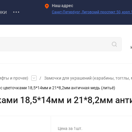
Наш адрес
НКИ
Санкт-Петербург, Лиговский проспект 50, корп.1
ифты и прочее)
/
Замочки для украшений (карабины, тогглы, 
 с цветочками 18,5*14мм и 21*8,2мм античная медь (литьё)
ками 18,5*14мм и 21*8,2мм ант
Цена за 1шт.