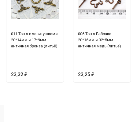
011 Тоггл с завитушками
006 Тоггл Бабочка
20*14мм и 17*9мм
20*16мм и 32*5мм
античная бронза (литьё)
античная медь (литьё)
23,32
23,25
₽
₽