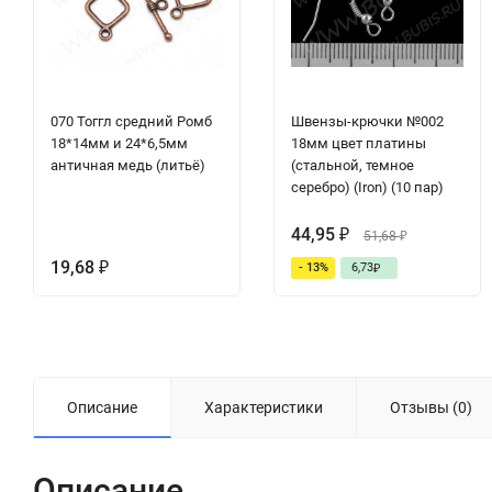
070 Тоггл средний Ромб
Швензы-крючки №002
18*14мм и 24*6,5мм
18мм цвет платины
античная медь (литьё)
(стальной, темное
серебро) (Iron) (10 пар)
44,95
₽
51,68
₽
19,68
- 13%
6,73
₽
₽
Описание
Характеристики
Отзывы (0)
Описание