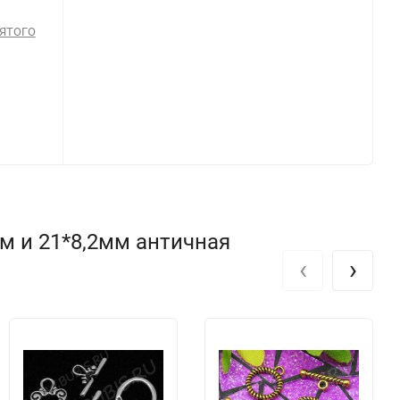
ВЯТОГО
м и 21*8,2мм античная
‹
›