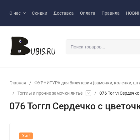
О нас
Скидки
Доставка
Оплата
Правила
НОВИ
Главная
/
ФУРНИТУРА для бижутерии (замочки, колечки, шт
/
Тогглы и прочие замочки литьё
/
076 Тоггл Сердечко
076 Тоггл Сердечко с цветоч
Хит!