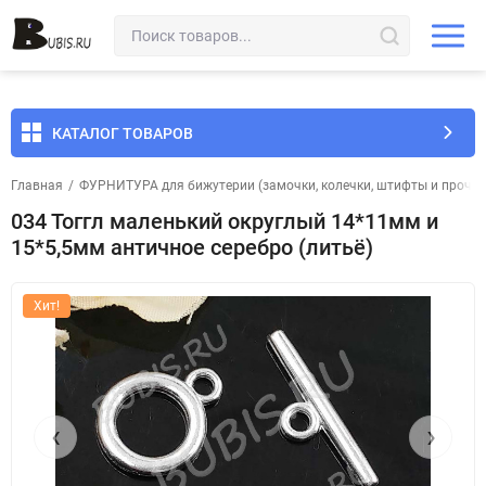
КАТАЛОГ ТОВАРОВ
Главная
/
ФУРНИТУРА для бижутерии (замочки, колечки, штифты и прочее
034 Тоггл маленький округлый 14*11мм и
15*5,5мм античное серебро (литьё)
Хит!
‹
›