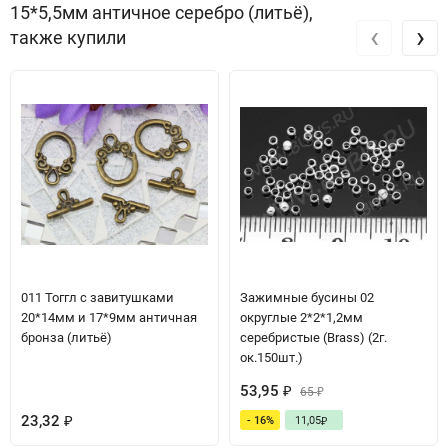
15*5,5мм античное серебро (литьё),
‹
›
также купили
011 Тоггл с завитушками
Зажимные бусины 02
20*14мм и 17*9мм античная
округлые 2*2*1,2мм
бронза (литьё)
серебристые (Brass) (2г.
ок.150шт.)
53,95
₽
65
₽
23,32
- 16%
11,05
₽
₽