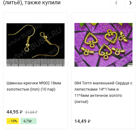
‹
›
(литьё), также купили
Швензы-крючки №002 18мм
084 Тоггл маленький Сердце с
золотистые (Iron) (10 пар)
лепестками 14*11мм и
11*6мм античное золото
(литьё)
44,95
₽
51,68
₽
14,49
- 13%
6,73
₽
₽