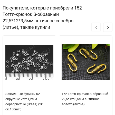
Покупатели, которые приобрели 152
Тоггл-крючок S-образный
22,5*12*3,5мм античное серебро
‹
›
(литьё), также купили
Зажимные бусины 02
152 Тоггл-крючок S-образный
округлые 2*2*1,2мм
22,5*12*3,5мм античное
серебристые (Brass) (2г.
золото (литьё)
ок.150шт.)