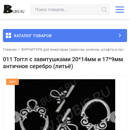
КАТАЛОГ ТОВАРОВ
Главная
/
ФУРНИТУРА для бижутерии (замочки, колечки, штифты и прочее
011 Тоггл с завитушками 20*14мм и 17*9мм
античное серебро (литьё)
Хит!
‹
›