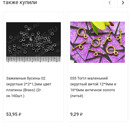
‹
›
также купили
Зажимные бусины 02
035 Тоггл маленький
округлые 2*2*1,2мм цвет
округлый витой 12*9мм и
платины (Brass) (2г.
16*6мм античное золото
ок.160шт.)
(литьё)
53,95
9,29
₽
₽