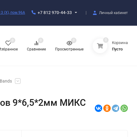
+7 812 970-44-33
3 (X), пом.96А
Личный кабинет
0
0
0
0
Корзина
Пусто
Избранное
Сравнение
Просмотренные
 Bands
етов 9*6,5*2мм МИКС