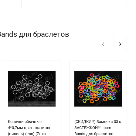
Bands для браслетов
‹
›
Колечки обычные
(СКИДКИ!!!) Замочки 03 с
4*0,7мм цвет платины
ЗАСТЁЖКОЙ!!! Loom
(никель) (Iron) (7г. ок.
Bands для браслетов