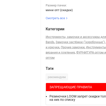
Размер пачки:
мини опт (скидки)
Смотреть все
Категории
Инструменты, замочки и аксессуары дл
,
Bands
Замочки застёжки ("коробочные")
,
,
и крючки
Прочие замочки
Инструменты
,
вязания и плетения
ФУРНИТУРА оптом и
оптом
Тэги
рекомендуем
ЗАПРЕЩАЮЩИЕ ПРАВИЛА
Резиночки LOOM запрет скидки то
на них по списку