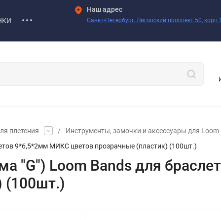
Наш адрес
НКИ
Санкт-Петербург, Лиговский проспект 50, корп.1
ля плетения
/
Инструменты, замочки и аксессуары для Loom
етов 9*6,5*2мм МИКС цветов прозрачные (пластик) (100шт.)
рма "G") Loom Bands для брасл
 (100шт.)