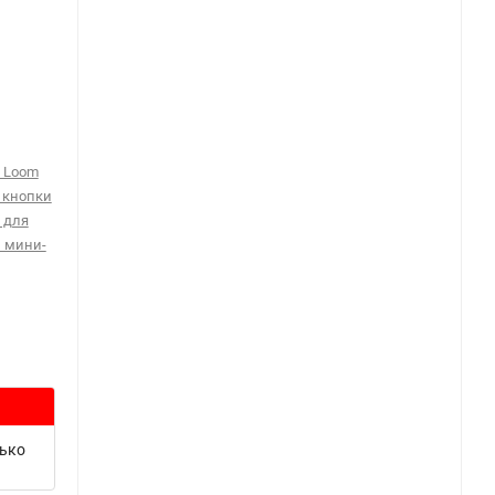
я Loom
, кнопки
 для
 мини-
лько