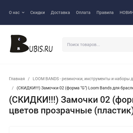
О нас
Скидки
Доставка
Оплата
Правила
НОВИ
Главная
/
LOOM BANDS - pезиночки, инструменты и наборы д
/
(СКИДКИ!!!) Замочки 02 (форма "G") Loom Bands для брасл
(СКИДКИ!!!) Замочки 02 (фо
цветов прозрачные (пластик)