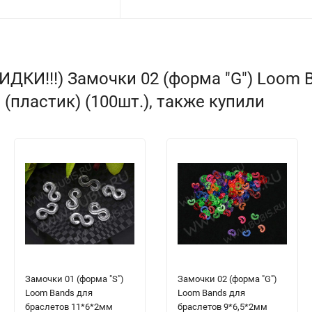
ДКИ!!!) Замочки 02 (форма "G") Loom 
пластик) (100шт.), также купили
Замочки 01 (форма "S")
Замочки 02 (форма "G")
Loom Bands для
Loom Bands для
браслетов 11*6*2мм
браслетов 9*6,5*2мм