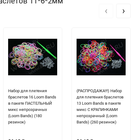
раслетов 11*6*2мм
‹
›
Набор для плетения
(РАСПРОДАЖА!!!) Набор
браслетов 16 Loom Bands
для плетения браслетов
в пакете ПАСТЕЛЬНЫЙ
13 Loom Bands в пакете
микс непрозрачных
микс С КРАПИНКАМИ
(Loom Bands) (180
непрозрачный (Loom
резинок)
Bands) (260 резинок)