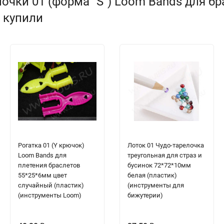
очки 01 (форма "S") Loom Bands для б
е купили
Рогатка 01 (Y крючок)
Лоток 01 Чудо-тарелочка
Loom Bands для
треугольная для страз и
плетения браслетов
бусинок 72*72*10мм
55*25*6мм цвет
белая (пластик)
случайный (пластик)
(инструменты для
(инструменты Loom)
бижутерии)