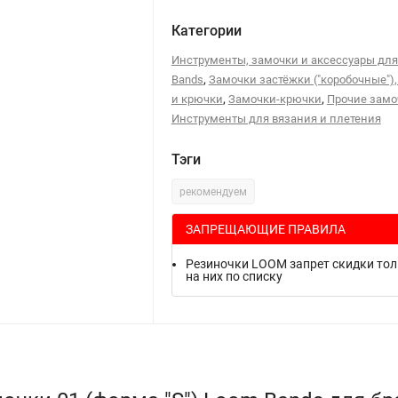
Категории
Инструменты, замочки и аксессуары дл
,
Bands
Замочки застёжки ("коробочные")
,
,
и крючки
Замочки-крючки
Прочие замо
Инструменты для вязания и плетения
Тэги
рекомендуем
ЗАПРЕЩАЮЩИЕ ПРАВИЛА
Резиночки LOOM запрет скидки то
на них по списку