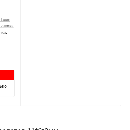
я Loom
, кнопки
,
чки
лько