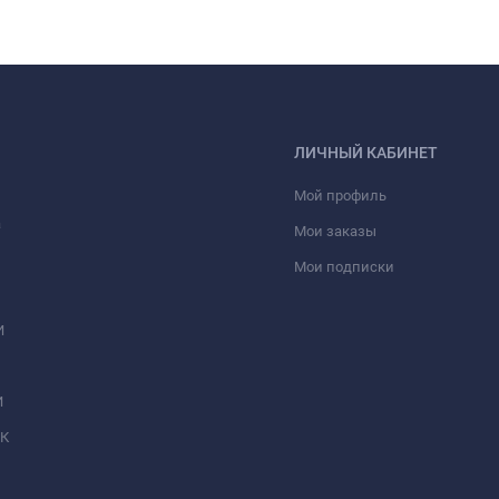
ЛИЧНЫЙ КАБИНЕТ
Мой профиль
а
Мои заказы
Мои подписки
И
И
МК