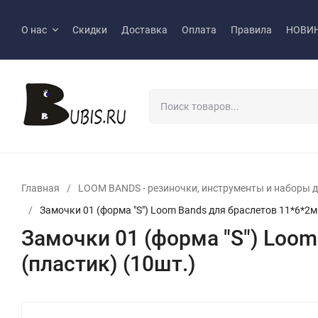
О нас
Скидки
Доставка
Оплата
Правила
НОВИ
Главная
/
LOOM BANDS - pезиночки, инструменты и наборы д
/
Замочки 01 (форма "S") Loom Bands для браслетов 11*6*2м
Замочки 01 (форма "S") Loo
(пластик) (10шт.)