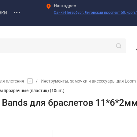
Наш адрес
НКИ
Санкт-Петербург, Лиговский проспект 50, корп.1
ля плетения
/
Инструменты, замочки и аксессуары для Loom
м прозрачные (пластик) (10шт.)
m Bands для браслетов 11*6*2м