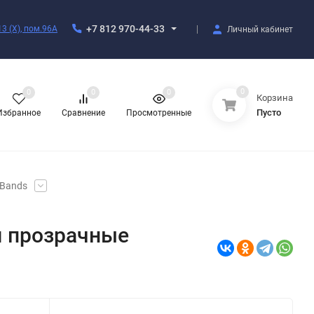
+7 812 970-44-33
3 (X), пом.96А
Личный кабинет
0
0
0
0
Корзина
Пусто
Избранное
Сравнение
Просмотренные
 Bands
м прозрачные