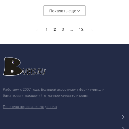
Показать еще
←
1
2
3
...
12
→
Работаем с 2007 года. Большой ассортимент фурнитуры для
бижутерии и украшений, отличное качество и цены.
Политика персональных данных