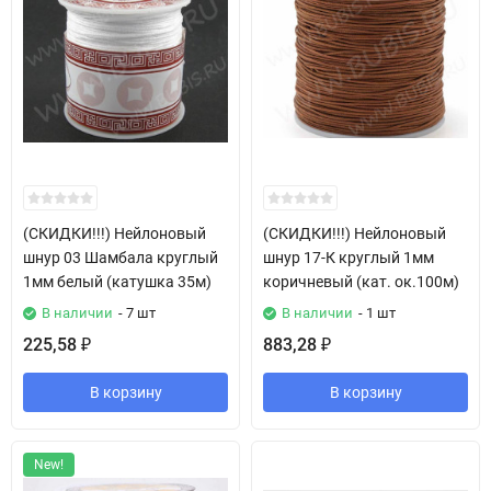
(СКИДКИ!!!) Нейлоновый
(СКИДКИ!!!) Нейлоновый
шнур 03 Шамбала круглый
шнур 17-К круглый 1мм
1мм белый (катушка 35м)
коричневый (кат. ок.100м)
В наличии
- 7 шт
В наличии
- 1 шт
225,58
883,28
₽
₽
В корзину
В корзину
New!