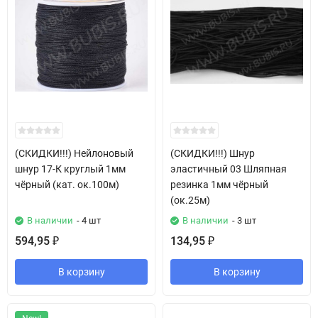
(СКИДКИ!!!) Нейлоновый
(СКИДКИ!!!) Шнур
шнур 17-К круглый 1мм
эластичный 03 Шляпная
чёрный (кат. ок.100м)
резинка 1мм чёрный
(ок.25м)
В наличии
- 4 шт
В наличии
- 3 шт
594,95
134,95
₽
₽
В корзину
В корзину