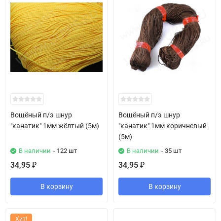
Вощёный п/э шнур
Вощёный п/э шнур
"канатик" 1мм жёлтый (5м)
"канатик" 1мм коричневый
(5м)
В наличии
- 122 шт
В наличии
- 35 шт
34,95
34,95
₽
₽
В корзину
В корзину
Хит!