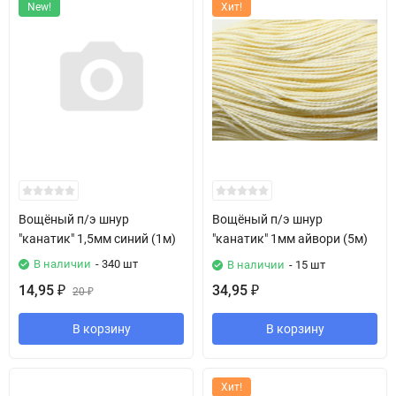
New!
Хит!
Вощёный п/э шнур
Вощёный п/э шнур
"канатик" 1,5мм синий (1м)
"канатик" 1мм айвори (5м)
В наличии
- 340 шт
В наличии
- 15 шт
14,95
34,95
₽
20
₽
₽
В корзину
В корзину
Хит!