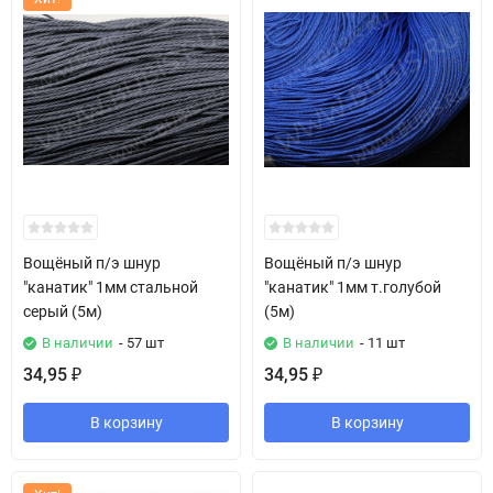
Вощёный п/э шнур
Вощёный п/э шнур
"канатик" 1мм стальной
"канатик" 1мм т.голубой
серый (5м)
(5м)
В наличии
- 57 шт
В наличии
- 11 шт
34,95
34,95
₽
₽
В корзину
В корзину