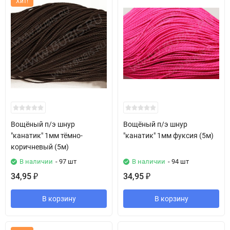
Хит!
Вощёный п/э шнур
Вощёный п/э шнур
"канатик" 1мм тёмно-
"канатик" 1мм фуксия (5м)
коричневый (5м)
В наличии
- 97 шт
В наличии
- 94 шт
34,95
34,95
₽
₽
В корзину
В корзину