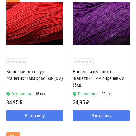
Вощёный п/э шнур
Вощёный п/э шнур
"канатик" 1мм красный (5м)
"канатик" 1мм сиреневый
(5м)
В наличии
- 45 шт
В наличии
- 22 шт
34,95
34,95
₽
₽
В корзину
В корзину
Хит!