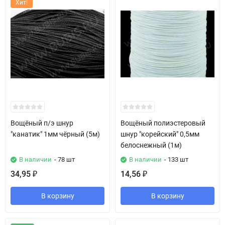
Хит!
Вощёный п/э шнур
Вощёный полиэстеровый
"канатик" 1мм чёрный (5м)
шнур "корейский" 0,5мм
белоснежный (1м)
В наличии
- 78 шт
В наличии
- 133 шт
34,95
14,56
₽
₽
В корзину
В корзину