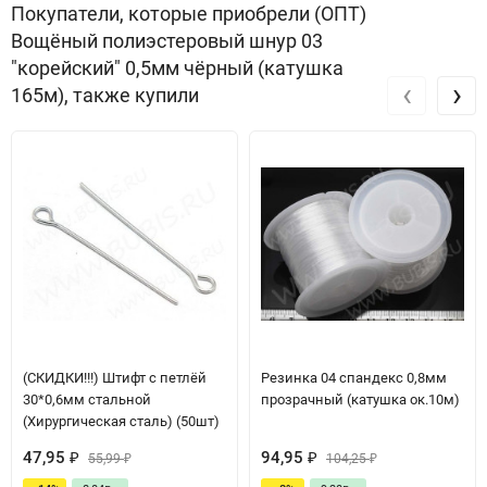
Покупатели, которые приобрели (ОПТ)
Вощёный полиэстеровый шнур 03
"корейский" 0,5мм чёрный (катушка
‹
›
165м), также купили
(СКИДКИ!!!) Штифт с петлёй
Резинка 04 спандекс 0,8мм
30*0,6мм стальной
прозрачный (катушка ок.10м)
(Хирургическая сталь) (50шт)
47,95
94,95
₽
55,99
₽
104,25
₽
₽