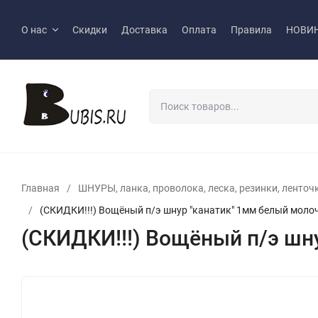
О нас
Скидки
Доставка
Оплата
Правила
НОВИ
Главная
/
ШНУРЫ, ланка, проволока, леска, резинки, ленточки
/
(СКИДКИ!!!) Вощёный п/э шнур "канатик" 1мм белый моло
(СКИДКИ!!!) Вощёный п/э шн