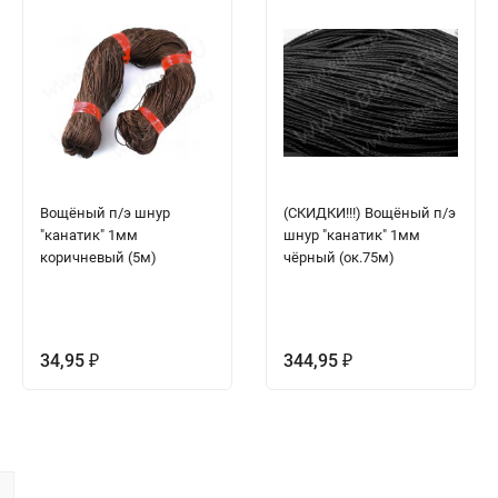
Вощёный п/э шнур
(СКИДКИ!!!) Вощёный п/э
"канатик" 1мм
шнур "канатик" 1мм
коричневый (5м)
чёрный (ок.75м)
34,95
344,95
₽
₽