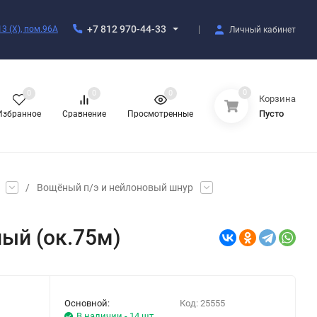
+7 812 970-44-33
3 (X), пом.96А
Личный кабинет
0
0
0
0
Корзина
Пусто
Избранное
Сравнение
Просмотренные
/
Вощёный п/э и нейлоновый шнур
ый (ок.75м)
Основной:
Код:
25555
В наличии - 14 шт