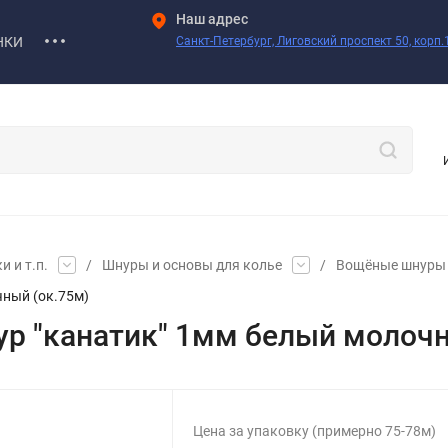
Наш адрес
НКИ
Санкт-Петербург, Лиговский проспект 50, корп.1
 и т.п.
/
Шнуры и основы для колье
/
Вощёные шнуры
чный (ок.75м)
ур "канатик" 1мм белый молочн
Цена за упаковку (примерно 75-78м)