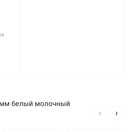
 и
 1мм белый молочный
‹
›