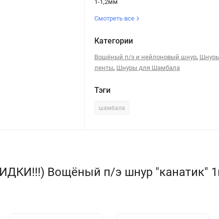
1-1,2мм
Смотреть все
Категории
,
Вощёный п/э и нейлоновый шнур
Шнуры
,
ленты
Шнуры для Шамбала
Тэги
шамбала
КИДКИ!!!) Вощёный п/э шнур "канатик"