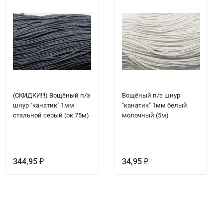
(СКИДКИ!!!) Вощёный п/э
Вощёный п/э шнур
шнур "канатик" 1мм
"канатик" 1мм белый
стальной серый (ок.75м)
молочный (5м)
344,95
34,95
₽
₽