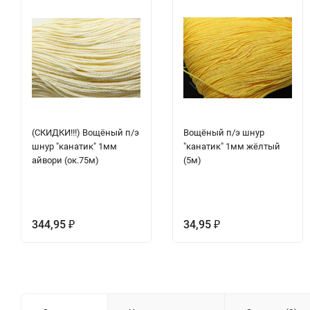
(СКИДКИ!!!) Вощёный п/э
Вощёный п/э шнур
шнур "канатик" 1мм
"канатик" 1мм жёлтый
айвори (ок.75м)
(5м)
344,95
34,95
₽
₽