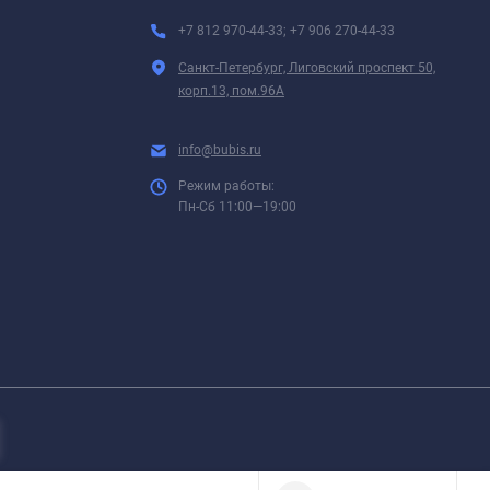
+7 812 970-44-33; +7 906 270-44-33
Санкт-Петербург, Лиговский проспект 50,
корп.13, пом.96А
info@bubis.ru
Режим работы:
Пн-Сб 11:00—19:00