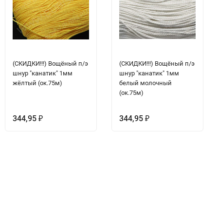
(СКИДКИ!!!) Вощёный п/э
(СКИДКИ!!!) Вощёный п/э
шнур "канатик" 1мм
шнур "канатик" 1мм
жёлтый (ок.75м)
белый молочный
(ок.75м)
344,95
344,95
₽
₽