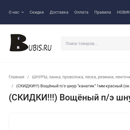
О нас
Скидки
Доставка
Оплата
Правила
НОВИ
Главная
/
ШНУРЫ, ланка, проволока, леска, резинки, ленточки
/
(СКИДКИ!!!) Вощёный п/э шнур "канатик" 1мм красный (ок
(СКИДКИ!!!) Вощёный п/э шну