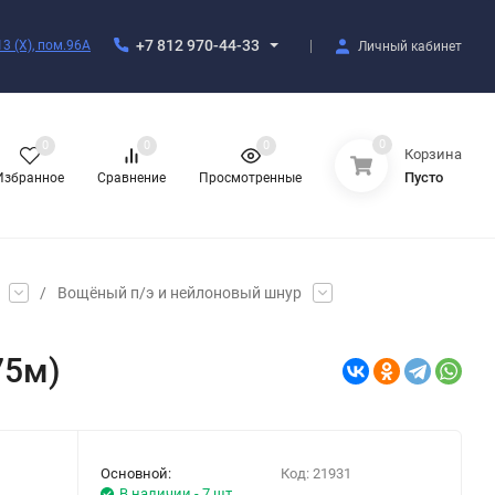
+7 812 970-44-33
3 (X), пом.96А
Личный кабинет
0
0
0
0
Корзина
Пусто
Избранное
Сравнение
Просмотренные
/
Вощёный п/э и нейлоновый шнур
75м)
Основной:
Код:
21931
В наличии - 7 шт