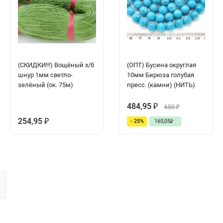
(СКИДКИ!!!) Вощёный х/б
(ОПТ) Бусина округлая
шнур 1мм светло-
10мм Бирюза голубая
зелёный (ок. 75м)
пресс. (камни) (НИТЬ)
484,95
₽
650
₽
254,95
- 25%
165,05
₽
₽