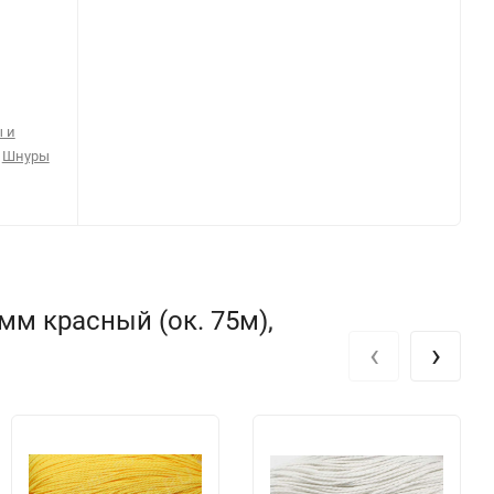
 и
,
Шнуры
мм красный (ок. 75м),
‹
›