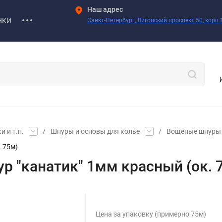
Наш адрес
НКИ
Санкт-Петербург, Лиговский проспект 50, корп.1
 и т.п.
/
Шнуры и основы для колье
/
Вощёные шнуры
. 75м)
р "канатик" 1мм красный (ок. 
Цена за упаковку (примерно 75м)