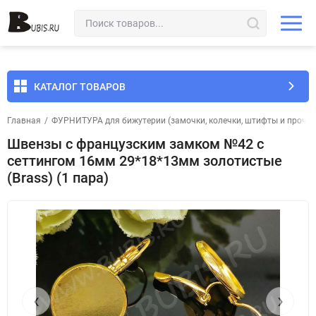
КАТАЛОГ ТОВАРОВ
Главная
/
ФУРНИТУРА для бижутерии (замочки, колечки, штифты и прочее
Швензы с французским замком №42 с
сеттингом 16мм 29*18*13мм золотистые
(Brass) (1 пара)
‹
›