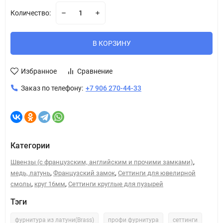
Количество:
В КОРЗИНУ
Избранное
Сравнение
Заказ по телефону:
+7 906 270-44-33
Категории
,
Швензы (с французским, английским и прочими замками)
,
,
медь, латунь
Французский замок
Сеттинги для ювелирной
,
,
смолы
круг 16мм
Сеттинги круглые для пузырей
Тэги
фурнитура из латуни(Brass)
профи фурнитура
сеттинги